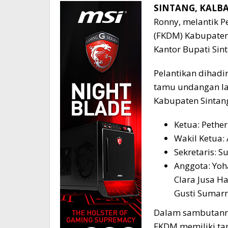
SINTANG, KALBA
Ronny, melantik 
(FKDM) Kabupaten 
Kantor Bupati Sint
Pelantikan dihadi
tamu undangan l
Kabupaten Sintang
Ketua: Pethe
Wakil Ketua
Sekretaris: Su
Anggota: Yoha
Clara Jusa H
Gusti Sumarm
Dalam sambutanny
FKDM memiliki ta