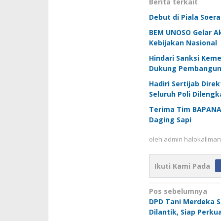
Berita terkait
Debut di Piala Soer
BEM UNOSO Gelar Aks
Kebijakan Nasional
Hindari Sanksi Keme
Dukung Pembangunan
Hadiri Sertijab Dire
Seluruh Poli Dilengk
Terima Tim BAPANAS
Daging Sapi
oleh
admin halokaliman
Ikuti Kami Pada
Navigasi
Pos sebelumnya
DPD Tani Merdeka S
pos
Dilantik, Siap Perku