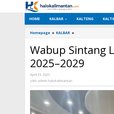
Lewati
ke
konten
HOME
KALBAR
KALTENG
KALT
Homepage
»
KALBAR
»
Wabup
Sintang
Lantik
Wabup Sintang 
Pengurus
FKDM
2025–2029
2025–
2029
April 23, 2025
oleh
admin
oleh
admin halokalimantan
halokalimantan