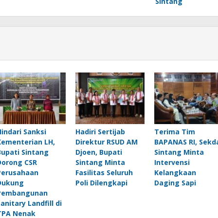
Sintang
Hindari Sanksi
Hadiri Sertijab
Terima Tim
Kementerian LH,
Direktur RSUD AM
BAPANAS RI, Sekd
Bupati Sintang
Djoen, Bupati
Sintang Minta
Dorong CSR
Sintang Minta
Intervensi
Perusahaan
Fasilitas Seluruh
Kelangkaan
Dukung
Poli Dilengkapi
Daging Sapi
Pembangunan
anitary Landfill di
TPA Nenak