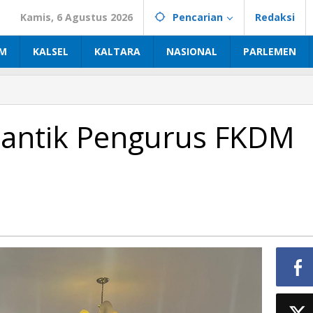
Kamis, 6 Agustus 2026
Pencarian
Redaksi
IM
KALSEL
KALTARA
NASIONAL
PARLEMEN
Lantik Pengurus FKDM