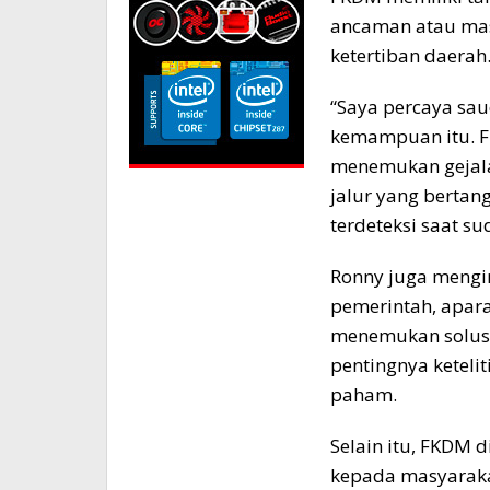
ancaman atau ma
ketertiban daerah
“Saya percaya sau
kemampuan itu. F
menemukan gejala
jalur yang bertan
terdeteksi saat su
Ronny juga mengi
pemerintah, apar
menemukan solusi
pentingnya ketelit
paham.
Selain itu, FKDM 
kepada masyaraka