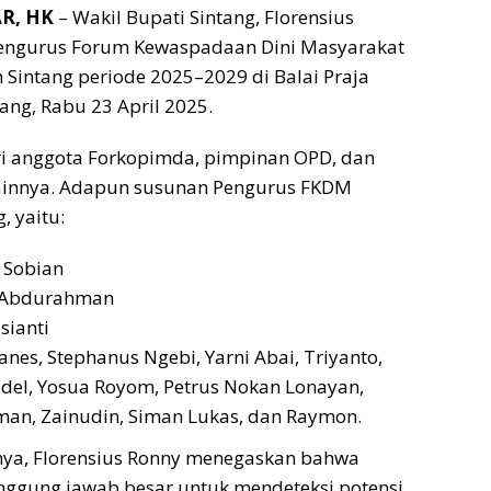
R, HK
– Wakil Bupati Sintang, Florensius
Pengurus Forum Kewaspadaan Dini Masyarakat
Sintang periode 2025–2029 di Balai Praja
ang, Rabu 23 April 2025.
ri anggota Forkopimda, pimpinan OPD, dan
ainnya. Adapun susunan Pengurus FKDM
, yaitu:
r Sobian
: Abdurahman
sianti
nes, Stephanus Ngebi, Yarni Abai, Triyanto,
adel, Yosua Royom, Petrus Nokan Lonayan,
an, Zainudin, Siman Lukas, dan Raymon.
a, Florensius Ronny menegaskan bahwa
nggung jawab besar untuk mendeteksi potensi