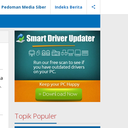
Pedoman Media Siber
Indeks Berita
ia
.
Topik Populer