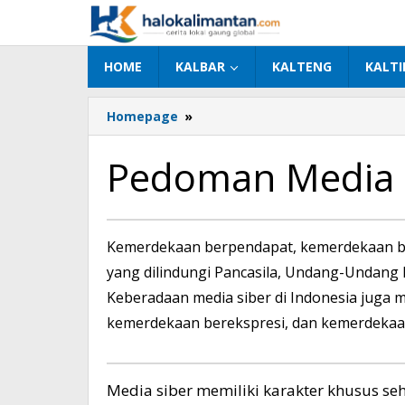
Lewati
ke
konten
HOME
KALBAR
KALTENG
KALT
Homepage
»
Pedoman
Media
Siber
Pedoman Media 
April
Kemerdekaan berpendapat, kemerdekaan be
26,
yang dilindungi Pancasila, Undang-Undang 
2025
oleh
Keberadaan media siber di Indonesia juga
admin
kemerdekaan berekspresi, dan kemerdekaa
halokalimantan
Media siber memiliki karakter khusus 