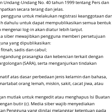
an Undang-Undang No. 40 tahun 1999 tentang Pers dan
empatkan secara terang dan jelas.
p pengguna untuk melakukan registrasi keanggotaan da
ebih dahulu untuk dapat mempublikasikan semua bentuk
 mengenai log-in akan diatur lebih lanjut.
dia siber mewajibkan pengguna memberi persetujuan
guna yang dipublikasikan:
fitnah, sadis dan cabul;
engandung prasangka dan kebencian terkait dengan
argolongan (SARA), serta menganjurkan tindakan
natif atas dasar perbedaan jenis kelamin dan bahasa,
artabat orang lemah, miskin, sakit, cacat jiwa, atau
gan mutlak untuk mengedit atau menghapus Isi Buatan
ngan butir (c). Media siber wajib menyediakan
an Pengguna yang dinilai melanggar ketentuan pada