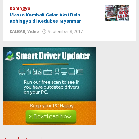
halokalimantan
admin
halokalimantan
Rohingya
Massa Kembali Gelar Aksi Bela
Rohingya di Kedubes Myanmar
KALBAR
,
Video
September 8, 2017
oleh
admin
halokalimantan