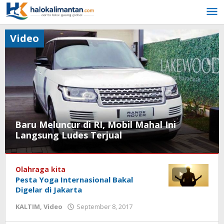
Lewati
ke
konten
Video
Baru Meluncur di RI, Mobil Mahal Ini
Langsung Ludes Terjual
KALTENG
,
Video
Olahraga kita
Pesta Yoga Internasional Bakal
September
Digelar di Jakarta
9,
KALTIM
,
Video
September 8, 2017
oleh
2017
admin
oleh