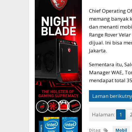
Chief Operating O
memang banyak ko
dan menanti mobi
Range Rover Velar 
dijual. Ini bisa m
Jakarta.
Sementara itu, Sa
Manager WAE, To
mendapat total 35 
Laman berikutn
Halaman:
1
Ditag
Mobil