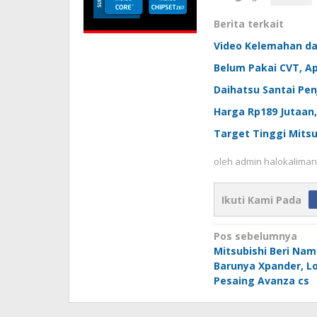
Berita terkait
Video Kelemahan dan
Belum Pakai CVT, Ap
Daihatsu Santai Penj
Harga Rp189 Jutaan,
Target Tinggi Mitsu
oleh
admin halokaliman
Ikuti Kami Pada
Navigasi
Pos sebelumnya
Mitsubishi Beri Nam
pos
Barunya Xpander, L
Pesaing Avanza cs