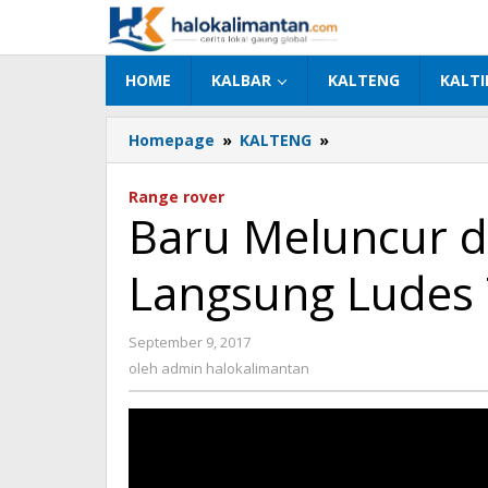
Lewati
ke
konten
HOME
KALBAR
KALTENG
KALT
Homepage
»
KALTENG
»
Baru
Meluncur
di
Range rover
RI,
Baru Meluncur di
Mobil
Mahal
Langsung Ludes 
Ini
Langsung
Ludes
September 9, 2017
oleh
Terjual
admin
oleh
admin halokalimantan
halokalimantan