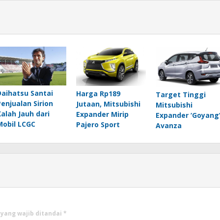
Daihatsu Santai
Harga Rp189
Target Tinggi
Penjualan Sirion
Jutaan, Mitsubishi
Mitsubishi
Kalah Jauh dari
Expander Mirip
Expander ‘Goyang
Mobil LCGC
Pajero Sport
Avanza
 yang wajib ditandai
*