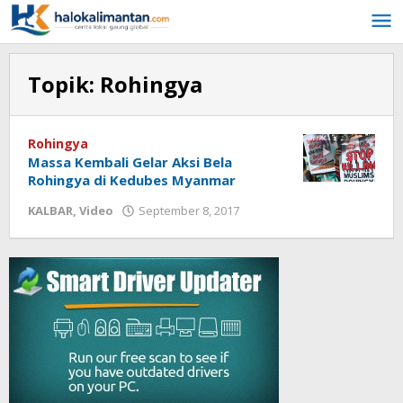
Lewati
ke
konten
Topik:
Rohingya
Rohingya
Massa Kembali Gelar Aksi Bela
Rohingya di Kedubes Myanmar
KALBAR
,
Video
September 8, 2017
oleh
admin
halokalimantan