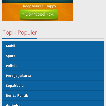
Topik Populer
Mobil
Sport
Politik
Persija Jakarta
Sepakbola
Berita Politik
Gerindra