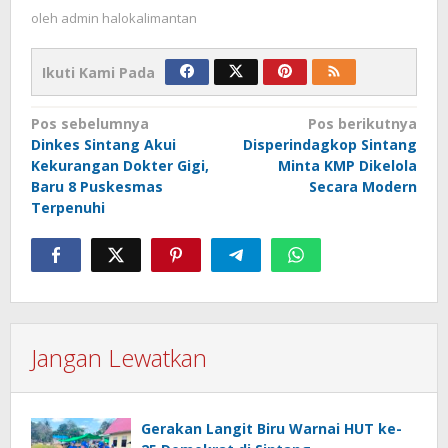
oleh
admin halokalimantan
Ikuti Kami Pada
Navigasi
Pos sebelumnya
Pos berikutnya
Dinkes Sintang Akui
Disperindagkop Sintang
pos
Kekurangan Dokter Gigi,
Minta KMP Dikelola
Baru 8 Puskesmas
Secara Modern
Terpenuhi
Jangan Lewatkan
Gerakan Langit Biru Warnai HUT ke-