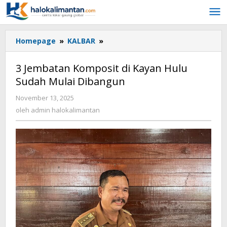
Lewati
ke
konten
Homepage
»
KALBAR
»
3
Jembatan
Komposit
3 Jembatan Komposit di Kayan Hulu
di
Sudah Mulai Dibangun
Kayan
Hulu
November 13, 2025
oleh
Sudah
admin
oleh
admin halokalimantan
Mulai
halokalimantan
Dibangun