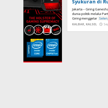
Syukuran di 
Jakarta – Giring Ganesha
dunia politik melalui Pa
Giring menggelar
Sele
KALBAR
,
KALSEL
Se