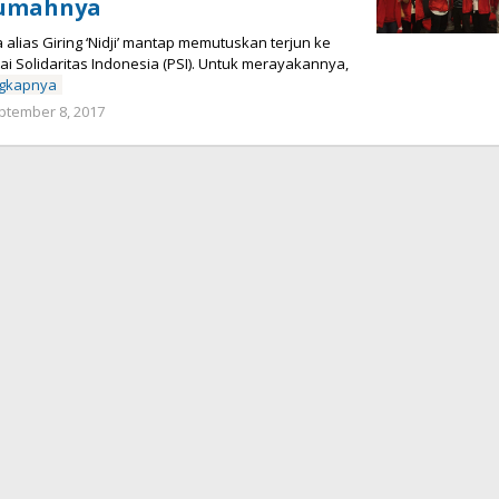
Rumahnya
 alias Giring ‘Nidji’ mantap memutuskan terjun ke
rtai Solidaritas Indonesia (PSI). Untuk merayakannya,
ngkapnya
ptember 8, 2017
oleh
admin
halokalimantan