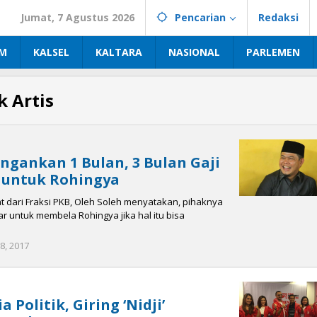
Jumat, 7 Agustus 2026
Pencarian
Redaksi
IM
KALSEL
KALTARA
NASIONAL
PARLEMEN
k Artis
Jangankan 1 Bulan, 3 Bulan Gaji
p untuk Rohingya
 dari Fraksi PKB, Oleh Soleh menyatakan, pihaknya
r untuk membela Rohingya jika hal itu bisa
8, 2017
oleh
admin
halokalimantan
 Politik, Giring ‘Nidji’