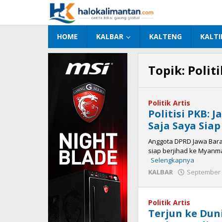
Lewati
ke
konten
HOME
KALBAR
KALTENG
KALT
Topik:
Politi
Politik Artis
Politisi PKB: 
Saja Saya Sia
Anggota DPRD Jawa Barat
siap berjihad ke Myanma
Selengkapnya
KALBAR
September 
Politik Artis
Terjun ke Dunia