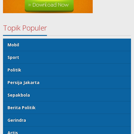
Topik Populer
Mobil
Sport
Politik
Persija Jakarta
Sepakbola
Berita Politik
Gerindra
Artis