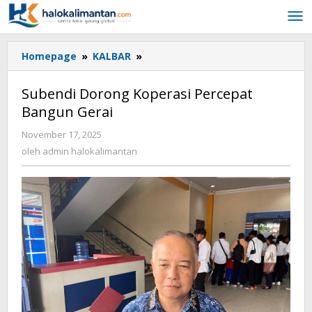
Lewati
ke
konten
Homepage
»
KALBAR
»
Subendi
Dorong
Koperasi
Subendi Dorong Koperasi Percepat
Percepat
Bangun Gerai
Bangun
Gerai
November 17, 2025
oleh
admin
oleh
admin halokalimantan
halokalimantan