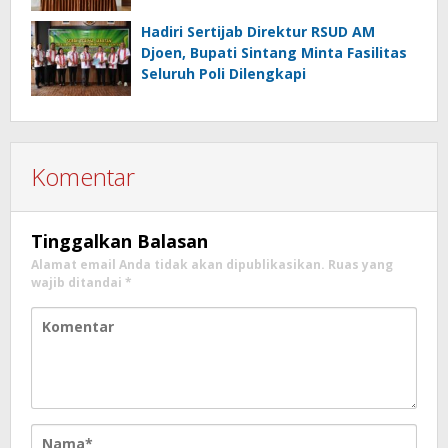
Sanitary Landfill di TPA Nenak
Hadiri Sertijab Direktur RSUD AM
Djoen, Bupati Sintang Minta Fasilitas
Seluruh Poli Dilengkapi
Komentar
Tinggalkan Balasan
Alamat email Anda tidak akan dipublikasikan.
Ruas yang
wajib ditandai
*