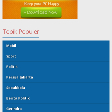
Topik Populer
Mobil
Sport
Politik
Persija Jakarta
Sepakbola
Berita Politik
Gerindra