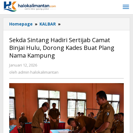
Lewati
ke
konten
Homepage
»
KALBAR
»
Sekda
Sintang
Hadiri
Sekda Sintang Hadiri Sertijab Camat
Sertijab
Binjai Hulu, Dorong Kades Buat Plang
Camat
Nama Kampung
Binjai
Hulu,
Januari 12, 2026
oleh
Dorong
admin
oleh
admin halokalimantan
Kades
halokalimantan
Buat
Plang
Nama
Kampung