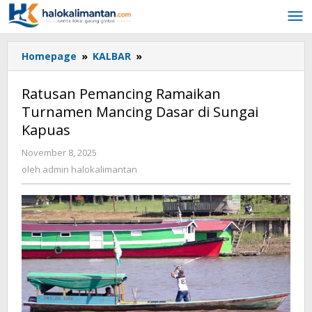
Lewati
ke
konten
Homepage
»
KALBAR
»
Ratusan
Pemancing
Ramaikan
Ratusan Pemancing Ramaikan
Turnamen
Turnamen Mancing Dasar di Sungai
Mancing
Kapuas
Dasar
di
November 8, 2025
oleh
Sungai
admin
oleh
admin halokalimantan
Kapuas
halokalimantan