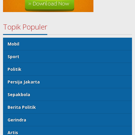
Topik Populer
Mobil
Sport
Politik
Persija Jakarta
Sepakbola
Berita Politik
Gerindra
Artis