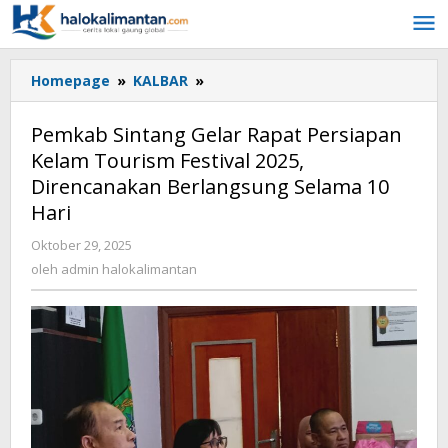
Lewati
ke
konten
Homepage
»
KALBAR
»
Pemkab
Sintang
Gelar
Pemkab Sintang Gelar Rapat Persiapan
Rapat
Kelam Tourism Festival 2025,
Persiapan
Direncanakan Berlangsung Selama 10
Kelam
Tourism
Hari
Festival
Oktober 29, 2025
oleh
2025,
admin
oleh
admin halokalimantan
Direncanakan
halokalimantan
Berlangsung
Selama
10
Hari