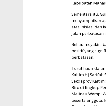
Kabupaten Mahalu
Sementara itu, Gub
menyampaikan apr
atas inisiasi dan
jalan perbatasan i
Beliau meyakini 
positif yang signi
perbatasan.
Turut hadir dalam
Kaltim Hj Sarifah
Sekdaprov Kaltim 
Biro di lingkup Pe
Malinau Wempi We
beserta anggota, 