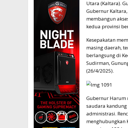
Utara (Kaltara). 
Gubernur Kaltara,
membangun akses
kedua provinsi be
Kesepakatan memb
masing daerah, te
berlangsung di Ke
Sudirman, Gunung
(26/4/2025).
Gubernur Harum 
saudara kandung K
administrasi. Ren
menghubungkan Ke