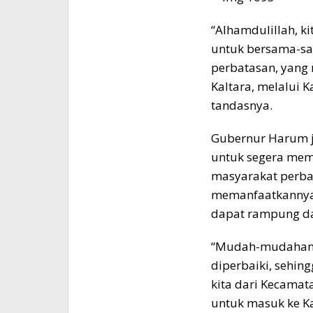
“Alhamdulillah, k
untuk bersama-s
perbatasan, yang
Kaltara, melalui
tandasnya.
Gubernur Harum 
untuk segera mem
masyarakat perba
memanfaatkannya. 
dapat rampung da
“Mudah-mudahan b
diperbaiki, sehin
kita dari Kecamat
untuk masuk ke K