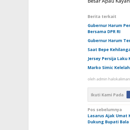
Besar Apau Kayan.
Berita terkait
Gubernur Harum Pe
Bersama DPR RI
Gubernur Harum Te
Saat Bepe Kehilanga
Jersey Persija Laku 
Marko Simic Kelelah
oleh
admin halokaliman
Ikuti Kami Pada
Navigasi
Pos sebelumnya
Lasarus Ajak Umat K
pos
Dukung Bupati Bala