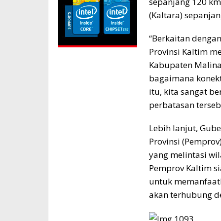
sepanjang 120 km
(Kaltara) sepanja
“Berkaitan denga
Provinsi Kaltim 
Kabupaten Malina
bagaimana konekti
itu, kita sangat 
perbatasan terseb
Lebih lanjut, Gu
Provinsi (Pemprov)
yang melintasi wil
Pemprov Kaltim si
untuk memanfaatk
akan terhubung d