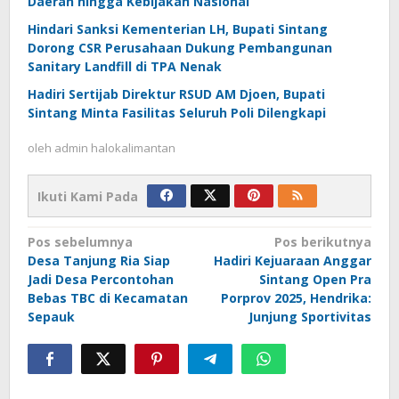
Daerah hingga Kebijakan Nasional
Hindari Sanksi Kementerian LH, Bupati Sintang
Dorong CSR Perusahaan Dukung Pembangunan
Sanitary Landfill di TPA Nenak
Hadiri Sertijab Direktur RSUD AM Djoen, Bupati
Sintang Minta Fasilitas Seluruh Poli Dilengkapi
oleh
admin halokalimantan
Ikuti Kami Pada
Navigasi
Pos sebelumnya
Pos berikutnya
Desa Tanjung Ria Siap
Hadiri Kejuaraan Anggar
pos
Jadi Desa Percontohan
Sintang Open Pra
Bebas TBC di Kecamatan
Porprov 2025, Hendrika:
Sepauk
Junjung Sportivitas