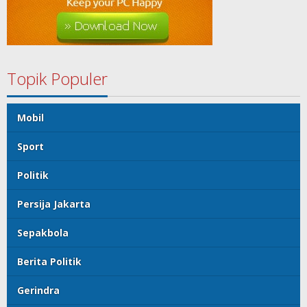
Topik Populer
Mobil
Sport
Politik
Persija Jakarta
Sepakbola
Berita Politik
Gerindra