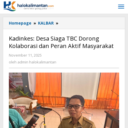
Lewati
ke
konten
Homepage
»
KALBAR
»
Kadinkes:
Desa
Siaga
Kadinkes: Desa Siaga TBC Dorong
TBC
Kolaborasi dan Peran Aktif Masyarakat
Dorong
Kolaborasi
November 11, 2025
oleh
dan
admin
oleh
admin halokalimantan
Peran
halokalimantan
Aktif
Masyarakat