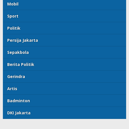
Mobil
Sport
Politik
Persija Jakarta
Sepakbola
Berita Politik
Gerindra
Artis
Badminton
DKI Jakarta