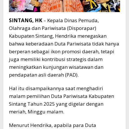
SINTANG, HK
– Kepala Dinas Pemuda,
Olahraga dan Pariwisata (Disporapar)
Kabupaten Sintang, Hendrika menegaskan
bahwa keberadaan Duta Pariwisata tidak hanya
berperan sebagai ikon promosi daerah, tetapi
juga memiliki kontribusi strategis dalam
meningkatkan kunjungan wisatawan dan
pendapatan asli daerah (PAD).
Hal itu disampaikannya saat menghadiri
malam pemilihan Duta Pariwisata Kabupaten
Sintang Tahun 2025 yang digelar dengan
meriah, Minggu malam.
Menurut Hendrika, apabila para Duta