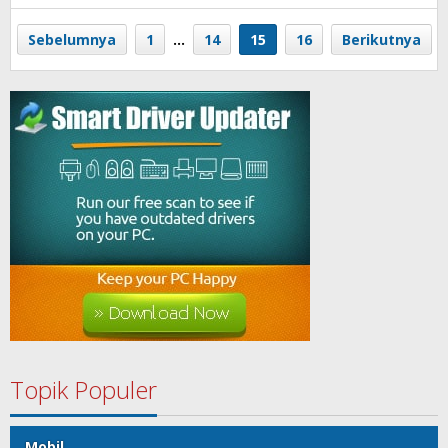
halokalimantan
Sebelumnya
1
…
14
15
16
Berikutnya
Topik Populer
Mobil