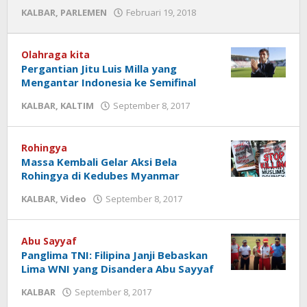
KALBAR
,
PARLEMEN
Februari 19, 2018
oleh
admin
halokalimantan
Olahraga kita
Pergantian Jitu Luis Milla yang
Mengantar Indonesia ke Semifinal
KALBAR
,
KALTIM
September 8, 2017
oleh
admin
halokalimantan
Rohingya
Massa Kembali Gelar Aksi Bela
Rohingya di Kedubes Myanmar
KALBAR
,
Video
September 8, 2017
oleh
admin
halokalimantan
Abu Sayyaf
Panglima TNI: Filipina Janji Bebaskan
Lima WNI yang Disandera Abu Sayyaf
KALBAR
September 8, 2017
oleh
admin