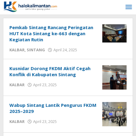
Lewati
ke
konten
Pemkab Sintang Rancang Peringatan
HUT Kota Sintang ke-663 dengan
Kegiatan Rutin
KALBAR
,
SINTANG
April 24, 2025
oleh
admin
halokalimantan
Kusnidar Dorong FKDM Aktif Cegah
Konflik di Kabupaten Sintang
KALBAR
April 23, 2025
oleh
admin
halokalimantan
Wabup Sintang Lantik Pengurus FKDM
2025–2029
KALBAR
April 23, 2025
oleh
admin
halokalimantan