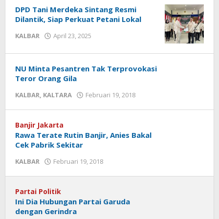
DPD Tani Merdeka Sintang Resmi
Dilantik, Siap Perkuat Petani Lokal
KALBAR
April 23, 2025
oleh
admin
halokalimantan
NU Minta Pesantren Tak Terprovokasi
Teror Orang Gila
KALBAR
,
KALTARA
Februari 19, 2018
oleh
admin
halokalimantan
Banjir Jakarta
Rawa Terate Rutin Banjir, Anies Bakal
Cek Pabrik Sekitar
KALBAR
Februari 19, 2018
oleh
admin
halokalimantan
Partai Politik
Ini Dia Hubungan Partai Garuda
dengan Gerindra